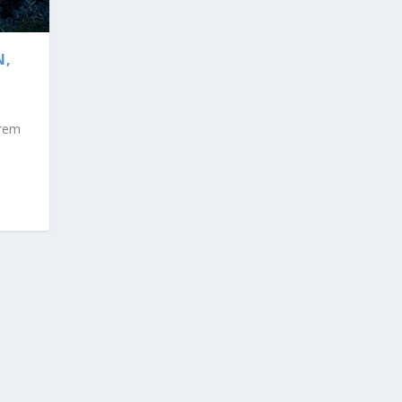
N,
trem