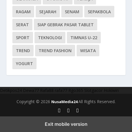
RAGAM
SEJARAH
SENAM
SEPAKBOLA
SERAT
SIAP GEBRAK PASAR TABLET
SPORT
TEKNOLOGI
TIMNAS U-22
TREND
TREND FASHION
WISATA
YOGURT
Detikpos24
Dewa77
Rafa88
rafa77
Rgo365
Slotgacor
Hokiwin
Copyright © 2026
All Rights Reserved.
NusaMedia24
Exit mobile version