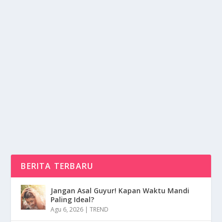
TEKNOLOGI PELAYARAN PRASEJARAH
PERJALANAN MANUSIA DI LAUTAN
oleh
NusaMedia 24
|
Mar 6, 2025
|
RAGAM
|
0
|
Teknologi Pelayaran Prasejarah Sejak Zaman
Prasejarah, Manusia Telah Menunjukkan Ketertarikan
Yang...
BACA SELENGKAPNYA
BERITA TERBARU
Jangan Asal Guyur! Kapan Waktu Mandi
Paling Ideal?
Agu 6, 2026
|
TREND