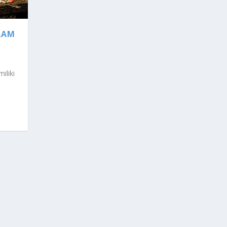
LAM
iliki