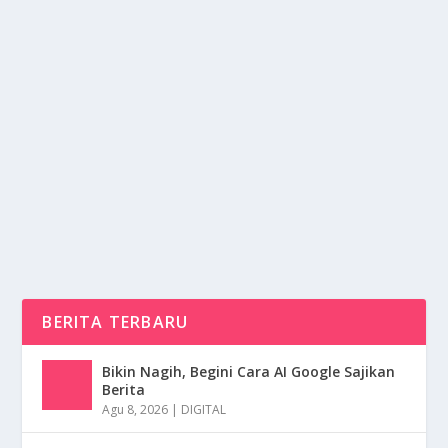
APARTEMEN HONG KONG TERBAKAR:
KORBAN JIWA TERUS BERTAMBAH
oleh
NusaMedia 24
|
Nov 27, 2025
|
NEWS
|
0
|
Apartemen Hong Kong Menjadi Sorotan Dunia Akibat
Tragedi Kebakaran Paling Mematikan dalam
Beberapa...
BACA SELENGKAPNYA
BERITA TERBARU
Bikin Nagih, Begini Cara AI Google Sajikan
Berita
Agu 8, 2026
|
DIGITAL