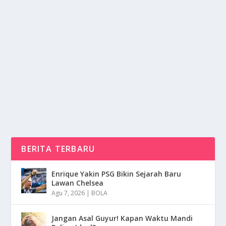
SUATU BENCANA ALAM YANG SERING
TERJADI KEBAKARAN HUTAN
oleh
NusaMedia 24
|
Jan 16, 2025
|
DAERAH
|
0
|
Suatu Bencana Alam Yang Sering Terjadi Kebakaran
Hutan Memiliki Suatu Dampak Luar Biasa Pastinya...
BACA SELENGKAPNYA
BERITA TERBARU
Enrique Yakin PSG Bikin Sejarah Baru
Lawan Chelsea
Agu 7, 2026
|
BOLA
Jangan Asal Guyur! Kapan Waktu Mandi