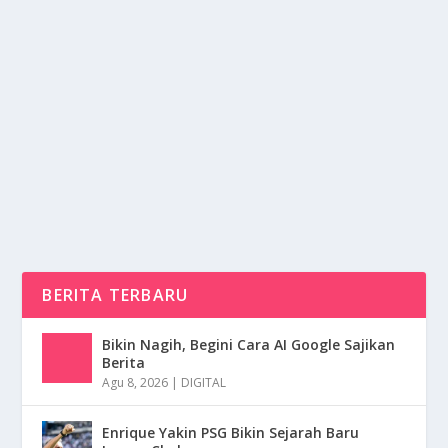
ARAPAIMA GIGAS: SANG RAKSASA PURBA
DARI JANTUNG AMAZON
oleh
NusaMedia 24
|
Jan 16, 2026
|
NEWS
,
RAGAM
,
TREND
|
0
|
Di kedalaman sungai-sungai keruh Amerika Selatan,
hiduplah salah satu makhluk paling mengesankan...
BACA SELENGKAPNYA
BERITA TERBARU
Bikin Nagih, Begini Cara AI Google Sajikan
Berita
Agu 8, 2026
|
DIGITAL
Enrique Yakin PSG Bikin Sejarah Baru