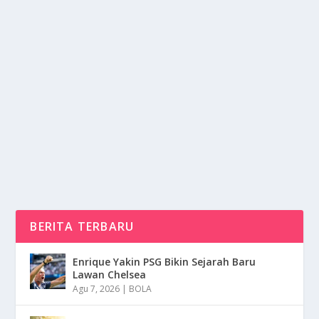
ATOMIC HABITS BANGUN KEBIASAAN
POSITIF DAN HILANGKAN YANG BURUK
oleh
NusaMedia 24
|
Mar 10, 2025
|
RAGAM
|
0
|
Atomic Habits Adalah Sebuah Konsep Bagian Penting
Dalam Kehidupan Untuk Membangun Kebiasaan
Baik...
BACA SELENGKAPNYA
BERITA TERBARU
Enrique Yakin PSG Bikin Sejarah Baru
Lawan Chelsea
Agu 7, 2026
|
BOLA