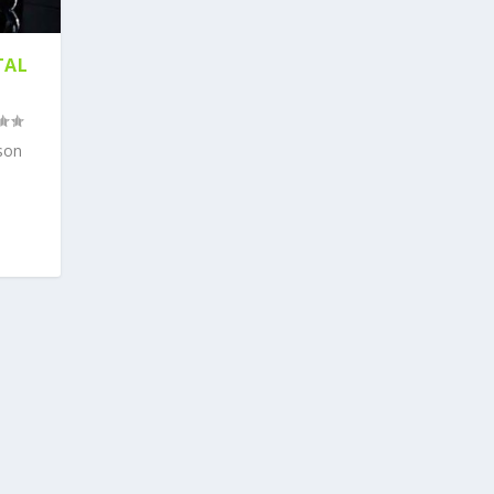
TAL
kson