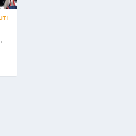
UTI
n