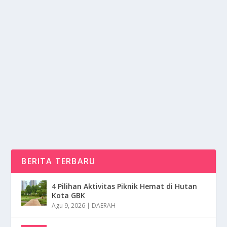
WARISAN OBAMA TAMAT: TRUMP HAPUS
ATURAN KETAT SOAL EMISI GAS
oleh
mimin1 penulis
|
Feb 13, 2026
|
RAGAM
|
0
|
Warisan Obama Tamat: Trump Hapus Aturan Ketat
Soal Emisi Gas Yang Menjadi Perbincangan Publik
Akan...
BACA SELENGKAPNYA
BERITA TERBARU
4 Pilihan Aktivitas Piknik Hemat di Hutan
Kota GBK
Agu 9, 2026
|
DAERAH