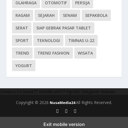
OLAHRAGA
OTOMOTIF
PERSIJA
RAGAM
SEJARAH
SENAM
SEPAKBOLA
SERAT
SIAP GEBRAK PASAR TABLET
SPORT
TEKNOLOGI
TIMNAS U-22
TREND
TREND FASHION
WISATA
YOGURT
Detikpos24
Dewa77
Rafa88
rafa77
Rgo365
Slotgacor
Hokiwin
Copyright © 2026
All Rights Reserved.
NusaMedia24
Exit mobile version