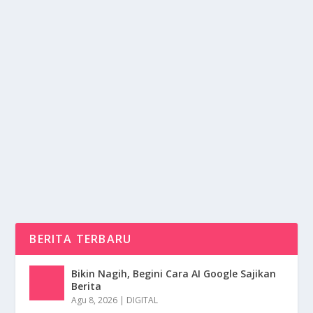
TECNO SPARK 40 TAWARKAN FREELINK
DAN PERFORMA HANDAL
oleh
NusaMedia 24
|
Des 10, 2025
|
DIGITAL
|
0
|
TECNO SPARK 40 Hadir Dengan Fokus Pada
Pengalaman Modern Yang Mendorong Performa
Stabil Serta...
BACA SELENGKAPNYA
BERITA TERBARU
Bikin Nagih, Begini Cara AI Google Sajikan
Berita
Agu 8, 2026
|
DIGITAL