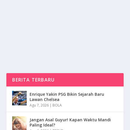
BANK INDONESIA UMUMKAN LIBUR PADA
CUTI BERSAMA 18 AGUSTUS
oleh
NusaMedia 24
|
Agu 13, 2025
|
NEWS
|
0
|
Cuti Bersama 18 Agustus 2025 sudah resmi di
umumkan sebagai hari libur operasional oleh Bank...
BACA SELENGKAPNYA
BERITA TERBARU
Enrique Yakin PSG Bikin Sejarah Baru
Lawan Chelsea
Agu 7, 2026
|
BOLA
Jangan Asal Guyur! Kapan Waktu Mandi
Paling Ideal?