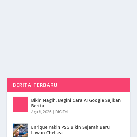
PESAN MENOHOK PAKAR IPB
oleh
mimin1 penulis
|
Apr 4, 2026
|
RAGAM
|
0
|
Hutan Gundul, Nyamuk “Ngamuk”: Pesan Menohok
Pakar IPB Yang Menyinggung Dampak...
BACA SELENGKAPNYA
BERITA TERBARU
Bikin Nagih, Begini Cara AI Google Sajikan
Berita
Agu 8, 2026
|
DIGITAL
Enrique Yakin PSG Bikin Sejarah Baru
Lawan Chelsea