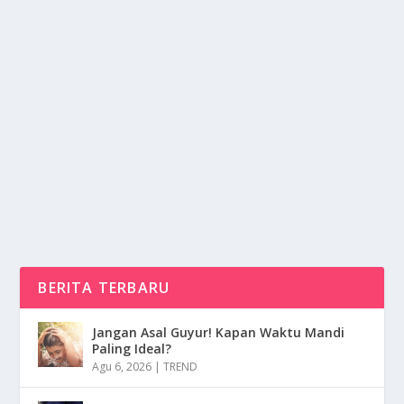
KAWASAKI Z400RS 2025 MOTOR KLASIK
DENGAN SENTUHAN FUTURISTIK
oleh
NusaMedia 24
|
Jun 22, 2025
|
OTOMOTIF
|
0
|
Kawasaki Z400RS 2025 Hadir Sebagai Jawaban Atas
Kerinduan Para Pencinta Motor Bergaya Klasik Yang...
BACA SELENGKAPNYA
BERITA TERBARU
Jangan Asal Guyur! Kapan Waktu Mandi
Paling Ideal?
Agu 6, 2026
|
TREND