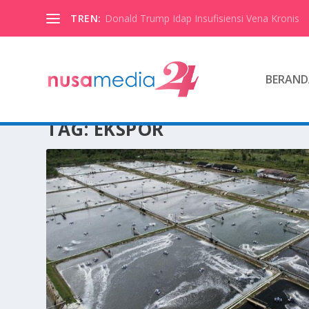
TREN:
Donald Trump Idap Insufisiensi Vena Kronis
BERAND
TAG:
EKSPOR