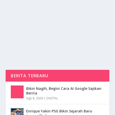
PEMANIS NOL KALORI: SOLUSI MANIS
TANPA TAKUT KALORI
oleh
NusaMedia 24
|
Agu 25, 2025
|
RAGAM
|
0
|
Solusi Manis untuk menikmati rasa manis tanpa perlu
khawatir dengan kenaikan berat badan atau...
BACA SELENGKAPNYA
BERITA TERBARU
Bikin Nagih, Begini Cara AI Google Sajikan
Berita
Agu 8, 2026
|
DIGITAL
Enrique Yakin PSG Bikin Sejarah Baru