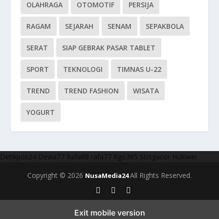
OLAHRAGA
OTOMOTIF
PERSIJA
RAGAM
SEJARAH
SENAM
SEPAKBOLA
SERAT
SIAP GEBRAK PASAR TABLET
SPORT
TEKNOLOGI
TIMNAS U-22
TREND
TREND FASHION
WISATA
YOGURT
Detikpos24
Dewa77
Rafa88
rafa77
Rgo365
Slotgacor
Hokiwin
Copyright © 2026
All Rights Reserved.
NusaMedia24
Exit mobile version