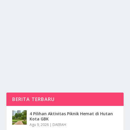
FESTIVAL NGADA PERAYAAN PASCA
PANEN SUKU RENGMA INDIA
oleh
NusaMedia 24
|
Feb 7, 2025
|
DAERAH
|
0
|
Festival Ngada Merupakan Salah Satu Perayaan
Pasca-Panen Yang Di Rayakan Oleh Suku Rengma
Naga Di...
BACA SELENGKAPNYA
BERITA TERBARU
4 Pilihan Aktivitas Piknik Hemat di Hutan
Kota GBK
Agu 9, 2026
|
DAERAH