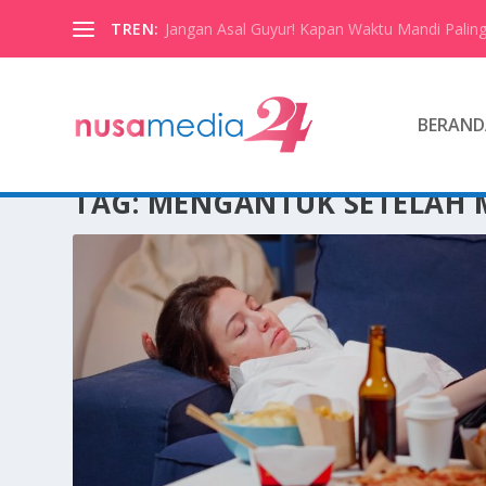
TREN:
Jangan Asal Guyur! Kapan Waktu Mandi Paling
BERAND
TAG:
MENGANTUK SETELAH