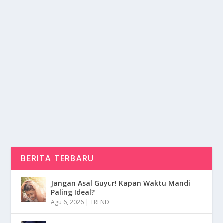
MOTOR TRAIL YANG MENERJANG SEMUA
MEDAN JALAN
oleh
NusaMedia 24
|
Jan 26, 2025
|
OTOMOTIF
|
0
|
Motor Trail Yang Menerjang Semua Medan Jalan
Tentunya Ini Berbeda Dengan Jenis Kendaraan
Biasanya...
BACA SELENGKAPNYA
BERITA TERBARU
Jangan Asal Guyur! Kapan Waktu Mandi
Paling Ideal?
Agu 6, 2026
|
TREND