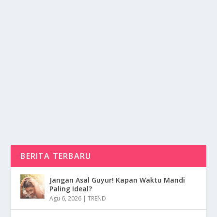
GENRE MUSIK POP YANG SUDAH SANGAT
MENDUNIA DAN DI GEMARI
oleh
NusaMedia 24
|
Feb 5, 2025
|
RAGAM
|
0
|
Genre Musik Pop Merupakan Salah Satu Genre Musik
Yang Sangat Mendunia Dan Di Gemari Oleh
Berbagai...
BACA SELENGKAPNYA
BERITA TERBARU
Jangan Asal Guyur! Kapan Waktu Mandi
Paling Ideal?
Agu 6, 2026
|
TREND