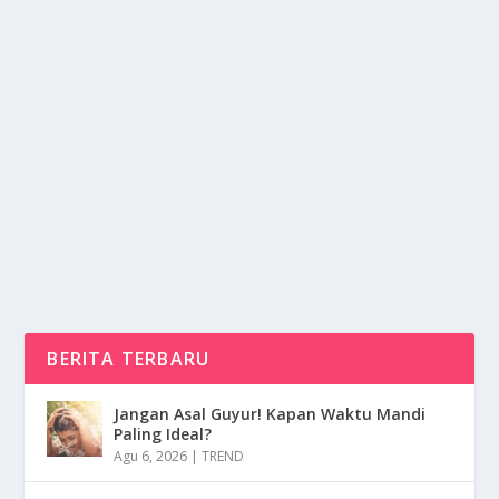
HAMPIR HANYUT, 3 PENGUNJUNG PANTAI
DRINI TERSELAMATKAN RESCUE
oleh
mimin1 penulis
|
Jan 24, 2026
|
NEWS
|
0
|
Hampir Hanyut, 3 Pengunjung Pantai Drini
Terselamatkan Rescue Yang Menjadi Momen
Mengejutkan Dan...
BACA SELENGKAPNYA
BERITA TERBARU
Jangan Asal Guyur! Kapan Waktu Mandi
Paling Ideal?
Agu 6, 2026
|
TREND