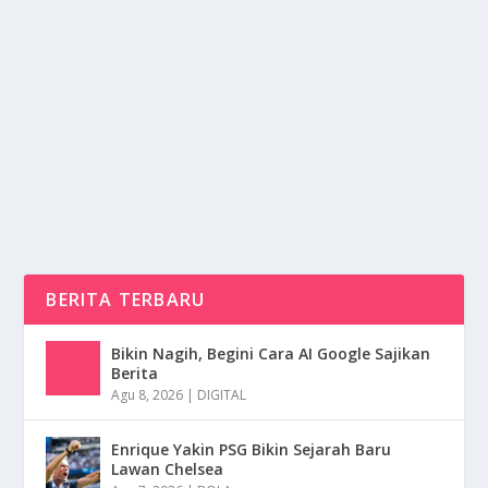
SAID ABDULLAH SENGGOL WTO, IMF, DAN
BANK DUNIA
oleh
mimin1 penulis
|
Jul 7, 2026
|
NEWS
|
0
|
Said Abdullah Senggol WTO, IMF, Dan Bank Dunia
Dengan Berbagai Alasan-Alasan Serta Bermacam...
BACA SELENGKAPNYA
BERITA TERBARU
Bikin Nagih, Begini Cara AI Google Sajikan
Berita
Agu 8, 2026
|
DIGITAL
Enrique Yakin PSG Bikin Sejarah Baru
Lawan Chelsea