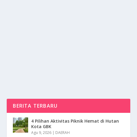
10 KOMPILASI TEKNOLOGI PALING
BERPENGARUH DALAM HIDUP MANUSIA
oleh
mimin1 penulis
|
Jan 31, 2026
|
DIGITAL
|
0
|
10 Kompilasi Teknologi Paling Berpengaruh Dalam
Hidup Manusia Yang Merubah Cara Berpikir Dan...
BACA SELENGKAPNYA
BERITA TERBARU
4 Pilihan Aktivitas Piknik Hemat di Hutan
Kota GBK
Agu 9, 2026
|
DAERAH