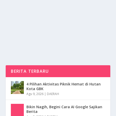
STEVEN DA COSTA ATLET KARATE TERBAIK
DI TINGKAT INTERNASIONAL
oleh
NusaMedia 24
|
Feb 24, 2025
|
SPORT
|
0
|
Steven Da Costa Adalah Salah Satu Atlet Karate
Terbaik Dunia Yang Telah Meraih Banyak Prestasi Di...
BACA SELENGKAPNYA
BERITA TERBARU
4 Pilihan Aktivitas Piknik Hemat di Hutan
Kota GBK
Agu 9, 2026
|
DAERAH
Bikin Nagih, Begini Cara AI Google Sajikan
Berita