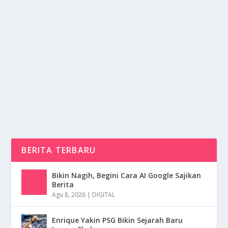
TARIAN TOR TOR MEMILIKI MAKNA
MENDALAM DI MASYARAKAT BATAK
oleh
NusaMedia 24
|
Feb 4, 2025
|
DAERAH
|
0
|
Tarian Tor Tor Merupakan Salah Satu Bentuk Tarian
Tradisional Yang Berasal Dari Suku Batak Di...
BACA SELENGKAPNYA
BERITA TERBARU
Bikin Nagih, Begini Cara AI Google Sajikan
Berita
Agu 8, 2026
|
DIGITAL
Enrique Yakin PSG Bikin Sejarah Baru