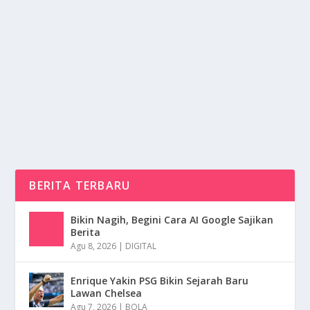
MET GALA ACARA MODE PALING IKONIK
DAN BERGENGSI DI DUNIA
oleh
NusaMedia 24
|
Mei 20, 2025
|
TREND
|
0
|
Met Gala Atau Met Ball Merupakan Salah Satu Acara
Mode Paling Bergengsi Hingga Saat Ini Dan Ikonik...
BACA SELENGKAPNYA
BERITA TERBARU
Bikin Nagih, Begini Cara AI Google Sajikan
Berita
Agu 8, 2026
|
DIGITAL
Enrique Yakin PSG Bikin Sejarah Baru
Lawan Chelsea
Agu 7, 2026
|
BOLA