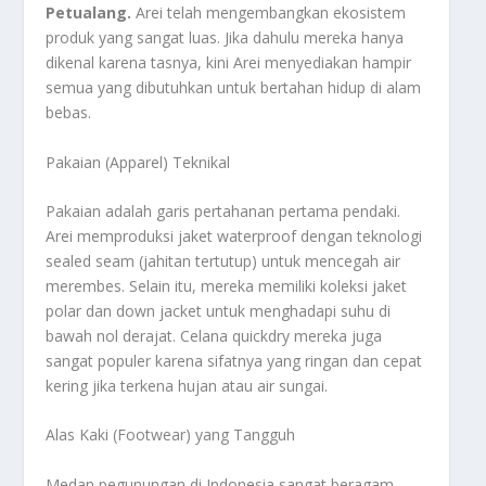
Petualang.
Arei telah mengembangkan ekosistem
produk yang sangat luas. Jika dahulu mereka hanya
dikenal karena tasnya, kini Arei menyediakan hampir
semua yang dibutuhkan untuk bertahan hidup di alam
bebas.
Pakaian (Apparel) Teknikal
Pakaian adalah garis pertahanan pertama pendaki.
Arei memproduksi jaket
waterproof
dengan teknologi
sealed seam
(jahitan tertutup) untuk mencegah air
merembes. Selain itu, mereka memiliki koleksi jaket
polar
dan
down jacket
untuk menghadapi suhu di
bawah nol derajat. Celana
quickdry
mereka juga
sangat populer karena sifatnya yang ringan dan cepat
kering jika terkena hujan atau air sungai.
Alas Kaki (Footwear) yang Tangguh
Medan pegunungan di Indonesia sangat beragam—