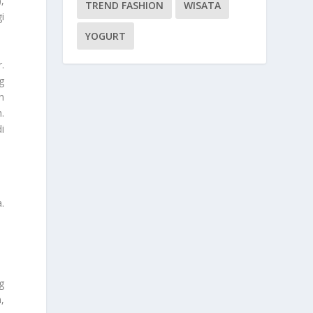
,
TREND FASHION
WISATA
i
YOGURT
.
g
n
.
i
.
g
,