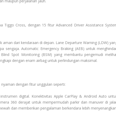
n maupun perjalanan jauh.
 Tiggo Cross, dengan 15 fitur Advanced Driver Assistance Syste
rak aman dari kendaraan di depan. Lane Departure Warning (LDW) yan
npa sengaja. Automatic Emergency Braking (AEB) untuk menghindar
. Blind Spot Monitoring (BSM) yang membantu pengemudi meliha
di lengkapi dengan enam airbag untuk perlindungan maksimal.
nyaman dengan fitur unggulan seperti:
instrumen digital. Konektivitas Apple CarPlay & Android Auto untu
mera 360 derajat untuk mempermudah parkir dan manuver di jala
 mewah dan memberikan pengalaman berkendara lebih menyenangkan