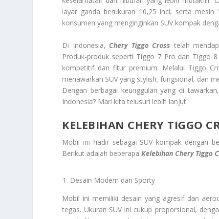
keselamatan dan hiburan yang lebih mutakhir. D
layar ganda berukuran 10,25 inci, serta mesin
konsumen yang menginginkan SUV kompak deng
Di Indonesia,
Chery Tiggo Cross
telah mendapa
Produk-produk seperti Tiggo 7 Pro dan Tiggo 8
kompetitif dan fitur premium. Melalui Tiggo C
menawarkan SUV yang stylish, fungsional, dan mem
Dengan berbagai keunggulan yang di tawarkan, 
Indonesia? Mari kita telusuri lebih lanjut.
KELEBIHAN CHERY TIGGO CR
Mobil ini hadir sebagai SUV kompak dengan ber
Berikut adalah beberapa
Kelebihan Chery Tiggo 
Desain Modern dan Sporty
Mobil ini memiliki desain yang agresif dan aero
tegas. Ukuran SUV ini cukup proporsional, den