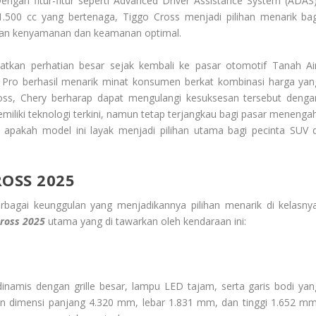
engan fitur-fitur seperti Advanced Driver Assistance System (ADAS)
 1.500 cc yang bertenaga, Tiggo Cross menjadi pilihan menarik bag
an kenyamanan dan keamanan optimal.
tkan perhatian besar sejak kembali ke pasar otomotif Tanah Air
 Pro berhasil menarik minat konsumen berkat kombinasi harga yan
ross, Chery berharap dapat mengulangi kesuksesan tersebut denga
iliki teknologi terkini, namun tetap terjangkau bagi pasar menengah
apakah model ini layak menjadi pilihan utama bagi pecinta SUV d
OSS 2025
bagai keunggulan yang menjadikannya pilihan menarik di kelasnya
Cross 2025
utama yang di tawarkan oleh kendaraan ini:
dinamis dengan grille besar, lampu LED tajam, serta garis bodi yan
gan dimensi panjang 4.320 mm, lebar 1.831 mm, dan tinggi 1.652 mm