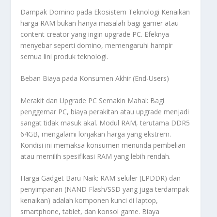
Dampak Domino pada Ekosistem Teknologi Kenaikan
harga RAM bukan hanya masalah bagi
gamer
atau
content creator
yang ingin
upgrade
PC. Efeknya
menyebar seperti
domino
, memengaruhi hampir
semua lini produk teknologi.
Beban Biaya pada Konsumen Akhir (End-Users)
Merakit dan
Upgrade
PC Semakin Mahal: Bagi
penggemar PC, biaya perakitan atau
upgrade
menjadi
sangat tidak masuk akal. Modul RAM, terutama DDR5
64GB, mengalami lonjakan harga yang ekstrem.
Kondisi ini memaksa konsumen menunda pembelian
atau memilih spesifikasi RAM yang lebih rendah.
Harga Gadget Baru Naik: RAM seluler (
LPDDR
) dan
penyimpanan (
NAND Flash/SSD
yang juga terdampak
kenaikan) adalah komponen kunci di laptop,
smartphone
, tablet, dan konsol
game
. Biaya