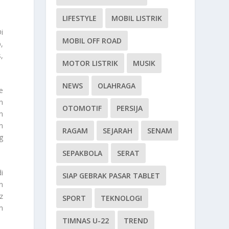
LIFESTYLE
MOBIL LISTRIK
i
MOBIL OFF ROAD
,
,
MOTOR LISTRIK
MUSIK
NEWS
OLAHRAGA
e
n
OTOMOTIF
PERSIJA
n
n
RAGAM
SEJARAH
SENAM
g
SEPAKBOLA
SERAT
i
SIAP GEBRAK PASAR TABLET
n
z
SPORT
TEKNOLOGI
m
TIMNAS U-22
TREND