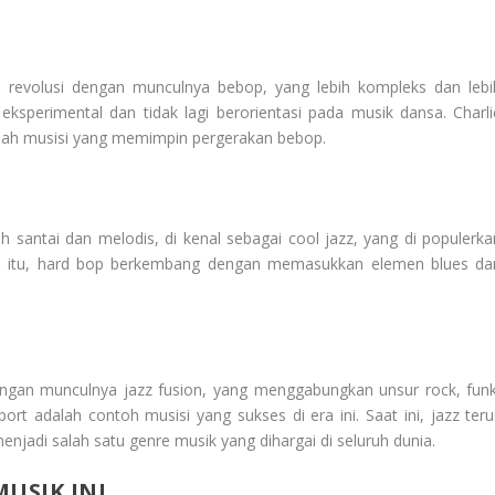
i revolusi dengan munculnya bebop, yang lebih kompleks dan lebi
 eksperimental dan tidak lagi berorientasi pada musik dansa. Charli
dalah musisi yang memimpin pergerakan bebop.
 santai dan melodis, di kenal sebagai cool jazz, yang di populerka
a itu, hard bop berkembang dengan memasukkan elemen blues da
ngan munculnya jazz fusion, yang menggabungkan unsur rock, funk
rt adalah contoh musisi yang sukses di era ini. Saat ini, jazz teru
jadi salah satu genre musik yang dihargai di seluruh dunia.
USIK INI