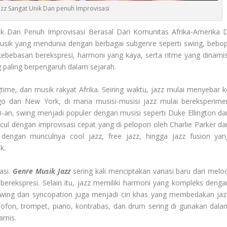
azz Sangat Unik Dan penuh Improvisasi
 Dan Penuh Improvisasi Berasal Dari Komunitas Afrika-Amerika D
usik yang mendunia dengan berbagai subgenre seperti swing, bebop
 kebebasan berekspresi, harmoni yang kaya, serta ritme yang dinamis
 paling berpengaruh dalam sejarah.
gtime, dan musik rakyat Afrika. Seiring waktu, jazz mulai menyebar k
ago dan New York, di mana musisi-musisi jazz mulai bereksperime
an, swing menjadi populer dengan musisi seperti Duke Ellington da
ul dengan improvisasi cepat yang di pelopori oleh Charlie Parker da
t dengan munculnya cool jazz, free jazz, hingga jazz fusion yan
k.
asi.
Genre Musik Jazz
sering kali menciptakan variasi baru dari melod
rekspresi. Selain itu, jazz memiliki harmoni yang kompleks denga
swing dan syncopation juga menjadi ciri khas yang membedakan jaz
ksofon, trompet, piano, kontrabas, dan drum sering di gunakan dala
amis.