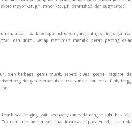
i akord mayor ketujuh, minor ketujuh, diminished, dan augmented.
trumen, tetapi ada beberapa instrumen yang paling sering digunakan
 gitar, dan drum. Setiap instrumen memiliki peran penting dala
uhi oleh berbagai genre musik, seperti blues, gospel, ragtime, da
 berkembang dengan memadukan unsur-unsur dari rock, funk, hingg
sion.
 teknik scat singing, yaitu menyanyikan nada dengan suku kata aca
. Teknik ini memberikan sentuhan improvisasi pada vokal, seolah-ola