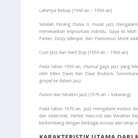
Lahirnya Bebop (1940-an – 1950-an)
Setelah Perang Dunia II, musik jazz mengalam
menekankan improvisasi individu. Gaya ini lebih
Parker, Dizzy Gillespie, dan Thelonious Monk a
Cool Jazz dan Hard Bop (1950-an – 1960-an)
Pada tahun 1950-an, muncul gaya jazz yang lebih
oleh Miles Davis dan Dave Brubeck. Sementar
gospel ke dalam jazz.
Fusion dan Modern Jazz (1970-an – Sekarang)
Pada tahun 1970-an, jazz mengalami evolusi de
dan elektronik. Herbie Hancock dan Weather Repo
berkembang dengan berbagai inovasi dan tetap men
KARAKTERISTIK UTAMA DARI M