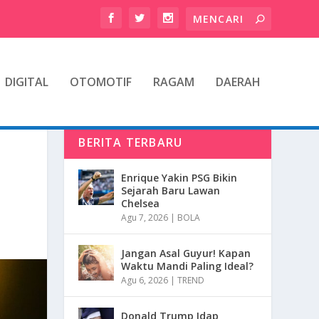
DIGITAL
OTOMOTIF
RAGAM
DAERAH
BERITA TERBARU
I
Enrique Yakin PSG Bikin
Sejarah Baru Lawan
Chelsea
Agu 7, 2026
|
BOLA
Jangan Asal Guyur! Kapan
Waktu Mandi Paling Ideal?
Agu 6, 2026
|
TREND
Donald Trump Idap