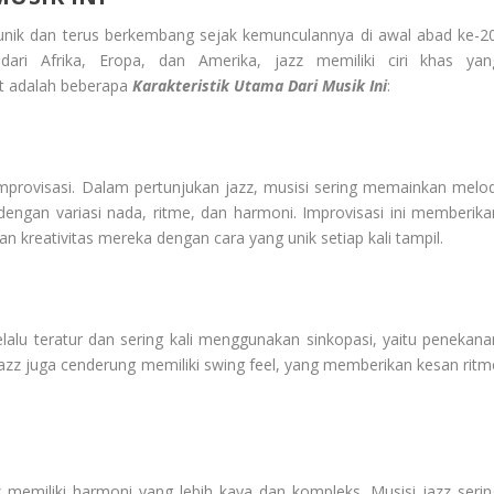
 unik dan terus berkembang sejak kemunculannya di awal abad ke-20
ri Afrika, Eropa, dan Amerika, jazz memiliki ciri khas yan
ut adalah beberapa
Karakteristik Utama Dari Musik Ini
:
improvisasi. Dalam pertunjukan jazz, musisi sering memainkan melod
ngan variasi nada, ritme, dan harmoni. Improvisasi ini memberika
 kreativitas mereka dengan cara yang unik setiap kali tampil.
elalu teratur dan sering kali menggunakan sinkopasi, yaitu penekana
jazz juga cenderung memiliki swing feel, yang memberikan kesan ritm
 memiliki harmoni yang lebih kaya dan kompleks. Musisi jazz serin