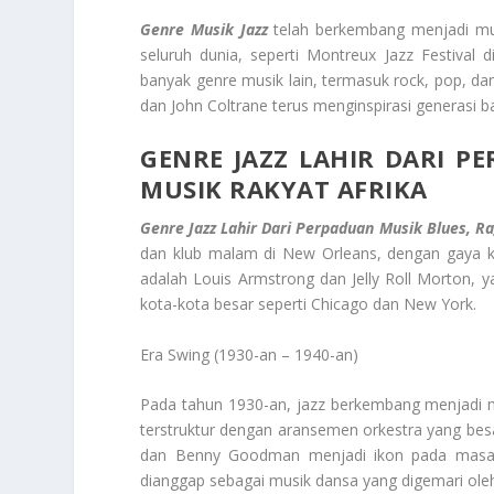
Genre Musik Jazz
telah berkembang menjadi musik
seluruh dunia, seperti Montreux Jazz Festival 
banyak genre musik lain, termasuk rock, pop, dan
dan John Coltrane terus menginspirasi generasi b
GENRE JAZZ LAHIR DARI P
MUSIK RAKYAT AFRIKA
Genre Jazz Lahir Dari Perpaduan Musik Blues, R
dan klub malam di New Orleans, dengan gaya kh
adalah Louis Armstrong dan Jelly Roll Morton,
kota-kota besar seperti Chicago dan New York.
Era Swing (1930-an – 1940-an)
Pada tahun 1930-an, jazz berkembang menjadi mu
terstruktur dengan aransemen orkestra yang besar
dan Benny Goodman menjadi ikon pada masa in
dianggap sebagai musik dansa yang digemari ole