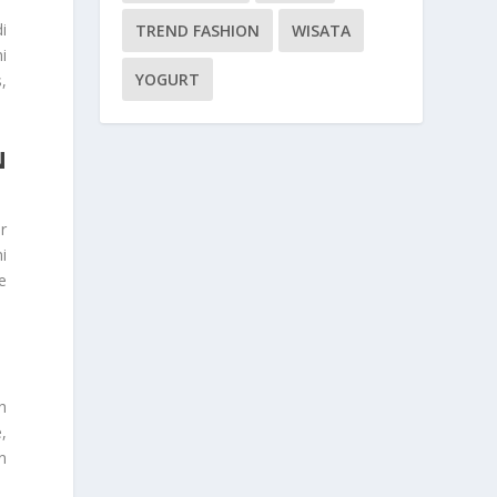
i
TREND FASHION
WISATA
i
YOGURT
,
N
r
i
e
h
,
n