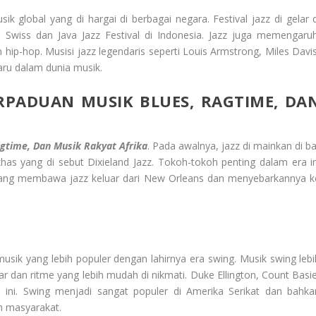
 global yang di hargai di berbagai negara. Festival jazz di gelar d
di Swiss dan Java Jazz Festival di Indonesia. Jazz juga memengaruh
 hip-hop. Musisi jazz legendaris seperti Louis Armstrong, Miles Davis
aru dalam dunia musik.
ERPADUAN MUSIK BLUES, RAGTIME, DA
agtime, Dan Musik Rakyat Afrika
. Pada awalnya, jazz di mainkan di ba
as yang di sebut Dixieland Jazz. Tokoh-tokoh penting dalam era in
 yang membawa jazz keluar dari New Orleans dan menyebarkannya k
sik yang lebih populer dengan lahirnya era swing. Musik swing lebi
 dan ritme yang lebih mudah di nikmati. Duke Ellington, Count Basie
i. Swing menjadi sangat populer di Amerika Serikat dan bahka
h masyarakat.