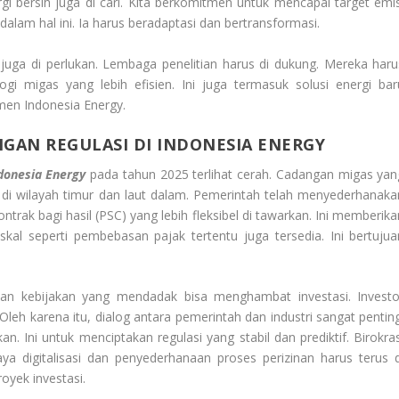
i bersih juga di cari. Kita berkomitmen untuk mencapai target emis
 dalam hal ini. Ia harus beradaptasi dan bertransformasi.
juga di perlukan. Lembaga penelitian harus di dukung. Mereka haru
ogi migas yang lebih efisien. Ini juga termasuk solusi energi bar
men Indonesia Energy.
GAN REGULASI DI INDONESIA ENERGY
ndonesia Energy
pada tahun 2025 terlihat cerah. Cadangan migas yan
 di wilayah timur dan laut dalam. Pemerintah telah menyederhanaka
ontrak bagi hasil (PSC) yang lebih fleksibel di tawarkan. Ini memberik
iskal seperti pembebasan pajak tertentu juga tersedia. Ini bertujua
han kebijakan yang mendadak bisa menghambat investasi. Investo
h karena itu, dialog antara pemerintah dan industri sangat penting
. Ini untuk menciptakan regulasi yang stabil dan prediktif. Birokras
ya digitalisasi dan penyederhanaan proses perizinan harus terus d
oyek investasi.