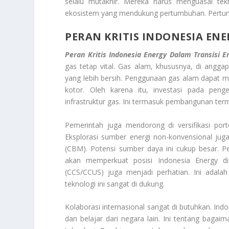
selalu mutakhir. Mereka harus menguasai tek
ekosistem yang mendukung pertumbuhan. Pertumb
PERAN KRITIS INDONESIA EN
Peran Kritis Indonesia Energy Dalam Transisi E
gas tetap vital. Gas alam, khususnya, di angg
yang lebih bersih. Penggunaan gas alam dapat me
kotor. Oleh karena itu, investasi pada pe
infrastruktur gas. Ini termasuk pembangunan term
Pemerintah juga mendorong di versifikasi port
Eksplorasi sumber energi non-konvensional jug
(CBM). Potensi sumber daya ini cukup besar. 
akan memperkuat posisi Indonesia Energy d
(CCS/CCUS) juga menjadi perhatian. Ini adalah
teknologi ini sangat di dukung.
Kolaborasi internasional sangat di butuhkan. Ind
dan belajar dari negara lain. Ini tentang bagai