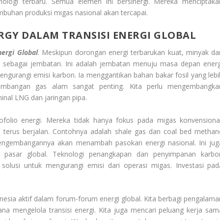
nologi terbaru. Semua elemen ini bersinergi. Mereka menciptaka
uhan produksi migas nasional akan tercapai.
ERGY DALAM TRANSISI ENERGI GLOBAL
nergi Global
. Meskipun dorongan energi terbarukan kuat, minyak da
ap sebagai jembatan. Ini adalah jembatan menuju masa depan energ
ngurangi emisi karbon. Ia menggantikan bahan bakar fosil yang lebi
ngembangan gas alam sangat penting. Kita perlu mengembangka
inal LNG dan jaringan pipa.
ofolio energi. Mereka tidak hanya fokus pada migas konvensional
a terus berjalan. Contohnya adalah shale gas dan coal bed methan
Pengembangannya akan menambah pasokan energi nasional. Ini jug
i pasar global. Teknologi penangkapan dan penyimpanan karbo
 solusi untuk mengurangi emisi dari operasi migas. Investasi pad
onesia aktif dalam forum-forum energi global. Kita berbagi pengalama
mana mengelola transisi energi. Kita juga mencari peluang kerja sam