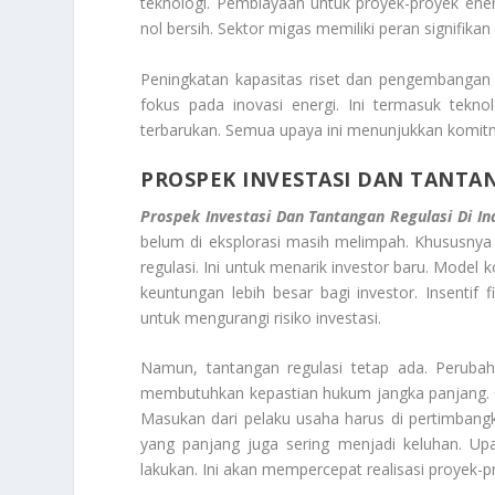
teknologi. Pembiayaan untuk proyek-proyek energ
nol bersih. Sektor migas memiliki peran signifikan
Peningkatan kapasitas riset dan pengembangan 
fokus pada inovasi energi. Ini termasuk teknol
terbarukan. Semua upaya ini menunjukkan komit
PROSPEK INVESTASI DAN TANTAN
Prospek Investasi Dan Tantangan Regulasi Di I
belum di eksplorasi masih melimpah. Khususnya
regulasi. Ini untuk menarik investor baru. Model k
keuntungan lebih besar bagi investor. Insentif f
untuk mengurangi risiko investasi.
Namun, tantangan regulasi tetap ada. Peruba
membutuhkan kepastian hukum jangka panjang. Ole
Masukan dari pelaku usaha harus di pertimbangkan
yang panjang juga sering menjadi keluhan. Upa
lakukan. Ini akan mempercepat realisasi proyek-pr