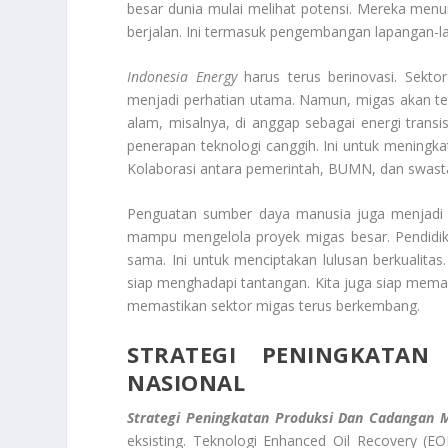
besar dunia mulai melihat potensi. Mereka menun
berjalan. Ini termasuk pengembangan lapangan-la
Indonesia Energy
harus terus berinovasi. Sekto
menjadi perhatian utama. Namun, migas akan tet
alam, misalnya, di anggap sebagai energi tran
penerapan teknologi canggih. Ini untuk meningkat
Kolaborasi antara pemerintah, BUMN, dan swasta
Penguatan sumber daya manusia juga menjadi pr
mampu mengelola proyek migas besar. Pendidikan 
sama. Ini untuk menciptakan lulusan berkualitas
siap menghadapi tantangan. Kita juga siap memanf
memastikan sektor migas terus berkembang.
STRATEGI PENINGKATA
NASIONAL
Strategi Peningkatan Produksi Dan Cadangan M
eksisting. Teknologi Enhanced Oil Recovery (EO