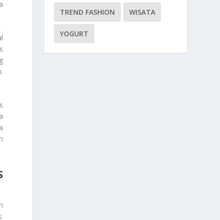
a
TREND FASHION
WISATA
YOGURT
l
s
g
.
s
a
a
n
S
n
.