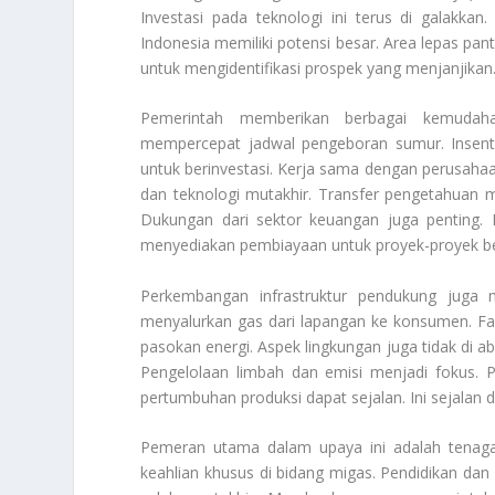
Investasi pada teknologi ini terus di galakkan.
Indonesia memiliki potensi besar. Area lepas panta
untuk mengidentifikasi prospek yang menjanjikan
Pemerintah memberikan berbagai kemudahan
mempercepat jadwal pengeboran sumur. Insenti
untuk berinvestasi. Kerja sama dengan perusaha
dan teknologi mutakhir. Transfer pengetahuan me
Dukungan dari sektor keuangan juga penting. B
menyediakan pembiayaan untuk proyek-proyek be
Perkembangan infrastruktur pendukung juga m
menyalurkan gas dari lapangan ke konsumen. Fas
pasokan energi. Aspek lingkungan juga tidak di a
Pengelolaan limbah dan emisi menjadi fokus. P
pertumbuhan produksi dapat sejalan. Ini sejalan 
Pemeran utama dalam upaya ini adalah tenaga a
keahlian khusus di bidang migas. Pendidikan dan