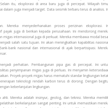
 Selain itu, eksplorasi di area baru juga di percepat. Wilayah timu
i dalam juga menjadi target. Data seismik terbaru terus di analisis. I
.
. Mereka menyederhanakan proses perizinan eksplorasi. In
f pajak juga di berikan kepada perusahaan. Ini mendorong merek
an migas internasional juga di perkuat. Mereka membawa modal besa
njadi salah satu tujuan. Ini akan meningkatkan kapabilitas nasional
ank-bank nasional dan internasional di ajak berpartisipasi. Merek
sar.
enjadi perhatian. Pembangunan pipa gas di percepat. Ini untu
ilitas penyimpanan migas juga di perluas. Ini menjamin ketersediaa
baikan. Proyek-proyek migas harus mematuhi standar lingkungan ketat
enerapan teknologi rendah karbon terus di dorong. Dengan begitu
dengan keberlanjutan lingkungan.
hli. Mereka adalah insinyur, geolog, dan teknisi. Mereka memilik
 pelatihan berkelanjutan sangat penting. Ini untuk memastikan merek