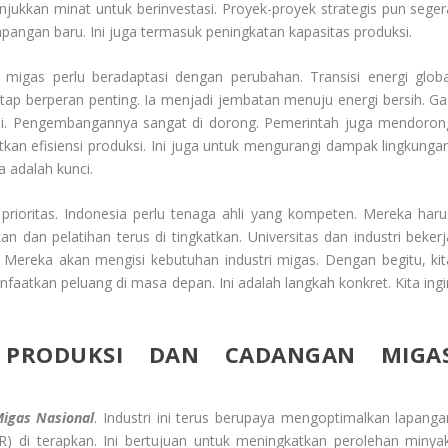
jukkan minat untuk berinvestasi. Proyek-proyek strategis pun seger
pangan baru. Ini juga termasuk peningkatan kapasitas produksi.
r migas perlu beradaptasi dengan perubahan. Transisi energi globa
ap berperan penting. Ia menjadi jembatan menuju energi bersih. Ga
sisi. Pengembangannya sangat di dorong. Pemerintah juga mendoron
kan efisiensi produksi. Ini juga untuk mengurangi dampak lingkungan
 adalah kunci.
ioritas. Indonesia perlu tenaga ahli yang kompeten. Mereka haru
dan pelatihan terus di tingkatkan. Universitas dan industri bekerj
. Mereka akan mengisi kebutuhan industri migas. Dengan begitu, kit
aatkan peluang di masa depan. Ini adalah langkah konkret. Kita ingi
N PRODUKSI DAN CADANGAN MIGA
igas Nasional
. Industri ini terus berupaya mengoptimalkan lapanga
R) di terapkan. Ini bertujuan untuk meningkatkan perolehan minyak