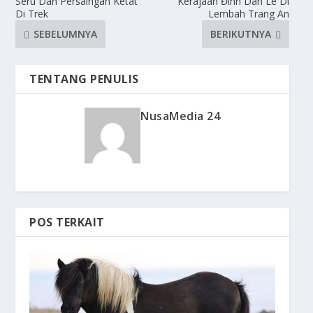
Seru Dan Persaingan Ketat
Kerajaan Đinh Dan Lê Di
Di Trek
Lembah Trang An
SEBELUMNYA
BERIKUTNYA
TENTANG PENULIS
NusaMedia 24
POS TERKAIT