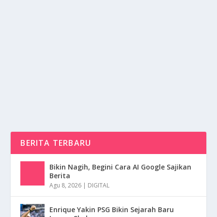
NEGARA PANAMA DI BENUA AMERIKA
TENGAH
oleh
NusaMedia 24
|
Jan 15, 2025
|
DAERAH
,
NEWS
|
0
|
Negara Panama Di Benua Amerika Tengah Tentunya
Juga Memiliki Banyak Sekali Keunggulan Serta...
BACA SELENGKAPNYA
BERITA TERBARU
Bikin Nagih, Begini Cara AI Google Sajikan
Berita
Agu 8, 2026
|
DIGITAL
Enrique Yakin PSG Bikin Sejarah Baru