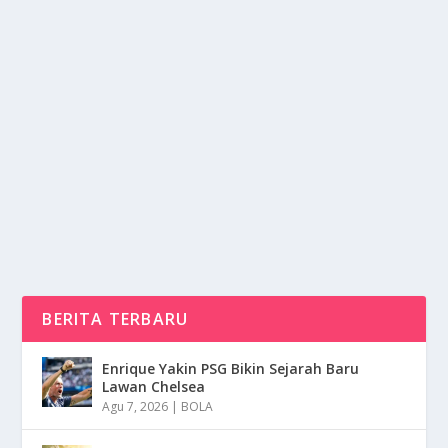
TRADISI GILA DI LEMBAH OMO: LOMPAT
BANTENG DAN PIRING BIBIR!
oleh
NusaMedia 24
|
Sep 30, 2025
|
RAGAM
|
0
|
Lembah Omo di Ethiopia Selatan merupakan salah
satu wilayah paling misterius menyimpan sejuta...
BACA SELENGKAPNYA
BERITA TERBARU
Enrique Yakin PSG Bikin Sejarah Baru
Lawan Chelsea
Agu 7, 2026
|
BOLA