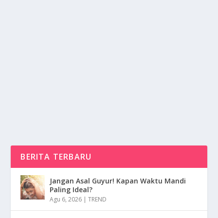
NADA TARINA USAI OPERASI SKOLIOSIS:
SAKIT FISIK, TAK PERNAH BERISIK
oleh
NusaMedia 24
|
Sep 26, 2025
|
NEWS
|
0
|
Operasi Skoliosis menjadi babak penting dalam
kehidupan Nada Tarina Putri, gadis muda berbakat
di...
BACA SELENGKAPNYA
BERITA TERBARU
Jangan Asal Guyur! Kapan Waktu Mandi
Paling Ideal?
Agu 6, 2026
|
TREND