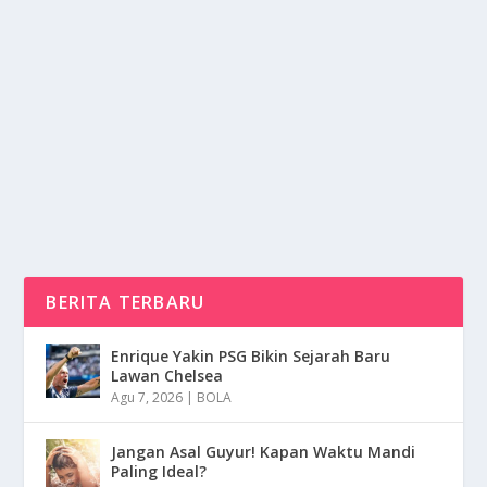
KOTA TRIESTE MENJADI PUSAT
PERDAGANGAN MARITIM YANG PENTING
oleh
NusaMedia 24
|
Feb 10, 2025
|
NEWS
|
0
|
Kota Trieste Adalah Sebuah Kota Pelabuhan Yang
Terletak Di Timur Laut Italia, Berbatasan Langsung...
BACA SELENGKAPNYA
BERITA TERBARU
Enrique Yakin PSG Bikin Sejarah Baru
Lawan Chelsea
Agu 7, 2026
|
BOLA
Jangan Asal Guyur! Kapan Waktu Mandi
Paling Ideal?