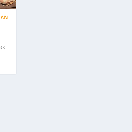
GAN
k...