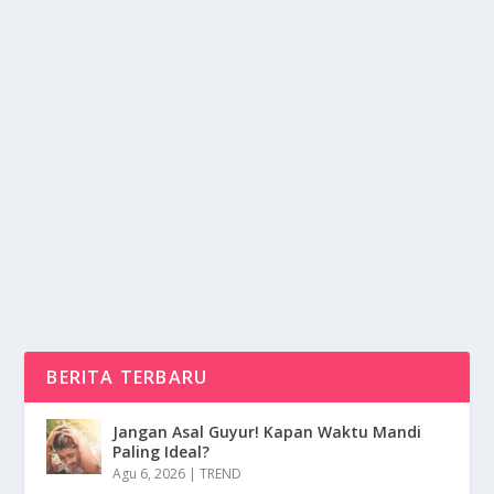
BEGADANG TIAP MALAM? SIAP-SIAP
PENYAKIT INI MENGINTAI
oleh
mimin1 penulis
|
Mei 12, 2026
|
LIFESTYLE
|
0
|
Begadang Tiap Malam? Siap-Siap Penyakit Ini
Mengintai Dengan Berbagai Dampak Buruk Yang
Wajib Di...
BACA SELENGKAPNYA
BERITA TERBARU
Jangan Asal Guyur! Kapan Waktu Mandi
Paling Ideal?
Agu 6, 2026
|
TREND