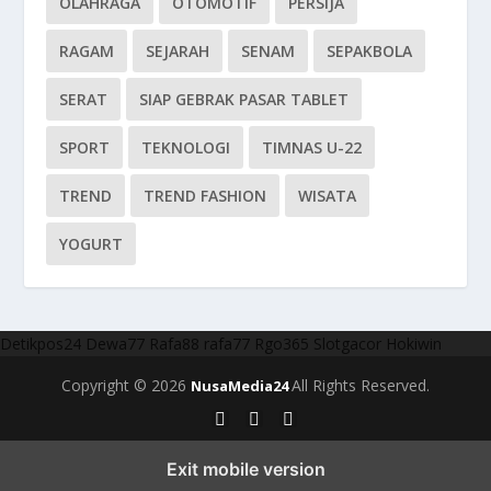
OLAHRAGA
OTOMOTIF
PERSIJA
RAGAM
SEJARAH
SENAM
SEPAKBOLA
SERAT
SIAP GEBRAK PASAR TABLET
SPORT
TEKNOLOGI
TIMNAS U-22
TREND
TREND FASHION
WISATA
YOGURT
Detikpos24
Dewa77
Rafa88
rafa77
Rgo365
Slotgacor
Hokiwin
Copyright © 2026
All Rights Reserved.
NusaMedia24
Exit mobile version