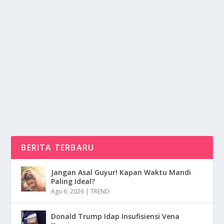
FESTIVAL BUDAYA DI ERA DIGITAL:
INOVASI PELESTARIAN WARISAN
oleh
NusaMedia 24
|
Jul 10, 2025
|
DIGITAL
,
LIFESTYLE
,
RAGAM
|
0
|
Festival Budaya kini memasuki era baru, integrasi
teknologi digital membawa angin segar, ini...
BACA SELENGKAPNYA
BERITA TERBARU
Jangan Asal Guyur! Kapan Waktu Mandi
Paling Ideal?
Agu 6, 2026
|
TREND
Donald Trump Idap Insufisiensi Vena