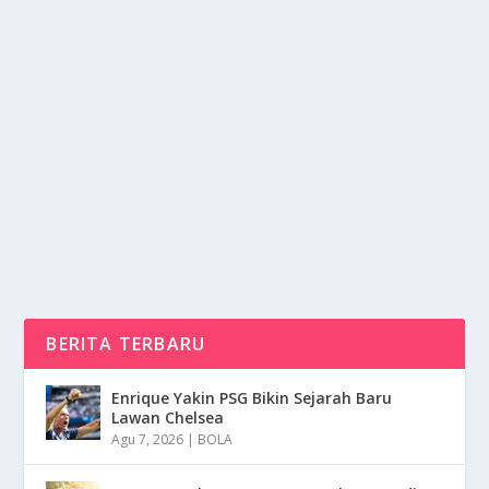
SETELAH TERTUNDA, GTA VI
DIRUMORKAN MASUK NINTENDO SWITCH
2
oleh
NusaMedia 24
|
Nov 21, 2025
|
DIGITAL
|
0
|
Setelah Tertunda Grand Theft Auto VI Kini Menjadi
Topik Perbincangan Panas Di Kalangan Penggemar...
BACA SELENGKAPNYA
BERITA TERBARU
Enrique Yakin PSG Bikin Sejarah Baru
Lawan Chelsea
Agu 7, 2026
|
BOLA