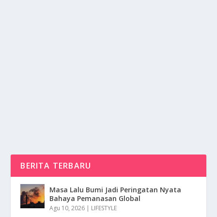
REDENOMINASI 2027: WAJIB KUATKAN
LANDASAN HUKUM DAN TRANSISI
oleh
NusaMedia 24
|
Nov 12, 2025
|
NEWS
,
TREND
|
0
|
Redenominasi 2027 Mengharuskan Pemerintah
Mempersiapkan Komunikasi Publik Dan Infrastruktur
Secara...
BACA SELENGKAPNYA
BERITA TERBARU
Masa Lalu Bumi Jadi Peringatan Nyata
Bahaya Pemanasan Global
Agu 10, 2026
|
LIFESTYLE