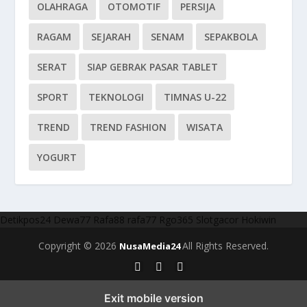
OLAHRAGA
OTOMOTIF
PERSIJA
RAGAM
SEJARAH
SENAM
SEPAKBOLA
SERAT
SIAP GEBRAK PASAR TABLET
SPORT
TEKNOLOGI
TIMNAS U-22
TREND
TREND FASHION
WISATA
YOGURT
Detikpos24
Dewa77
Rafa88
rafa77
Rgo365
Slotgacor
Hokiwin
Copyright © 2026
All Rights Reserved.
NusaMedia24
Exit mobile version