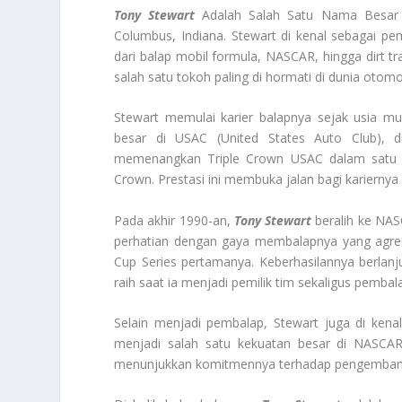
Tony Stewart
Adalah Salah Satu Nama Besar 
Columbus, Indiana. Stewart di kenal sebagai p
dari balap mobil formula, NASCAR, hingga dirt t
salah satu tokoh paling di hormati di dunia otomot
Stewart memulai karier balapnya sejak usia m
besar di USAC (United States Auto Club), 
memenangkan Triple Crown USAC dalam satu tah
Crown. Prestasi ini membuka jalan bagi kariernya 
Pada akhir 1990-an,
Tony Stewart
beralih ke NAS
perhatian dengan gaya membalapnya yang agres
Cup Series pertamanya. Keberhasilannya berlan
raih saat ia menjadi pemilik tim sekaligus pem
Selain menjadi pembalap, Stewart juga di kenal
menjadi salah satu kekuatan besar di NASCAR. 
menunjukkan komitmennya terhadap pengembanga