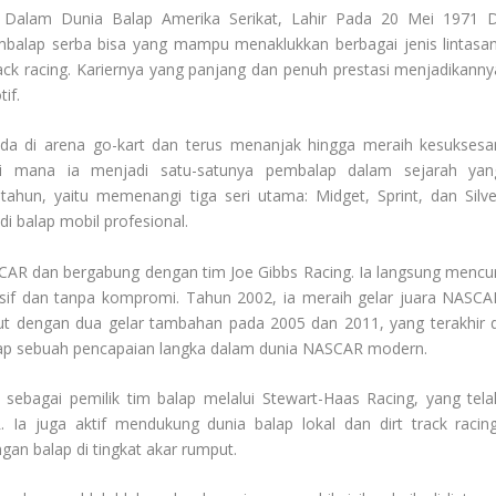
Dalam Dunia Balap Amerika Serikat, Lahir Pada 20 Mei 1971 D
embalap serba bisa yang mampu menaklukkan berbagai jenis lintasan
rack racing. Kariernya yang panjang dan penuh prestasi menjadikanny
if.
uda di arena go-kart dan terus menanjak hingga meraih kesuksesa
di mana ia menjadi satu-satunya pembalap dalam sejarah yan
un, yaitu memenangi tiga seri utama: Midget, Sprint, dan Silve
di balap mobil profesional.
CAR dan bergabung dengan tim Joe Gibbs Racing. Ia langsung mencur
if dan tanpa kompromi. Tahun 2002, ia meraih gelar juara NASCA
jut dengan dua gelar tambahan pada 2005 dan 2011, yang terakhir d
balap sebuah pencapaian langka dalam dunia NASCAR modern.
 sebagai pemilik tim balap melalui Stewart-Haas Racing, yang tela
Ia juga aktif mendukung dunia balap lokal dan dirt track racing
n balap di tingkat akar rumput.