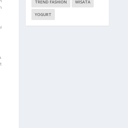
n
TREND FASHION
WISATA
n
YOGURT
i
.
t