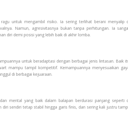
ragu untuk mengambil risiko. Ia sering terlihat berani menyalip d
valnya. Namun, agresivitasnya bukan tanpa perhitungan. Ia sanga
iri demi posisi yang lebih baik di akhir lomba.
puannya untuk beradaptasi dengan berbagai jenis lintasan. Baik it
 Stewart mampu tampil kompetitif. Kemampuannya menyesuaikan gay
ggul di berbagai kejuaraan.
 dan mental yang baik dalam balapan berdurasi panjang seperti d
sendiri tetap stabil hingga garis finis, dan sering kali justru tampi