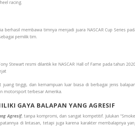
eel racing.
g, ia berhasil membawa timnya menjadi juara NASCAR Cup Series pad
ebagai pemilik tim.
 Tony Stewart resmi dilantik ke NASCAR Hall of Fame pada tahun 2020
ejat
uang tinggi, dan kemampuan luar biasa di berbagai jenis balapan
on motorsport terbesar Amerika.
ILIKI GAYA BALAPAN YANG AGRESIF
ang Agresif
, tanpa kompromi, dan sangat kompetitif. Julukan “Smoke
atannya di lintasan, tetapi juga karena karakter membalapnya yan