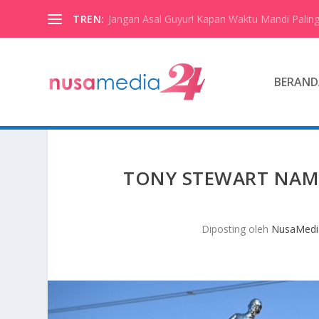
TREN:
Jangan Asal Guyur! Kapan Waktu Mandi Paling
BERAND
TONY STEWART NAMA
Diposting oleh
NusaMedi