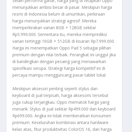
Selain performa gahar, harga yang di tetapkan Oppo
menunjukkan ambisi besar di pasar. Meskipun harga
resmi di Indonesia belum di umumkan, perkiraan
harga menunjukkan strategi agresif. Mereka
memperkirakan varian 8GB + 128GB sekitar
Rp5.999.000. Sementara itu, mereka memprediksi
varian tertinggi 16GB + 512GB di kisaran Rp7.999.000.
Harga ini menempatkan Oppo Pad 5 sebagai pilihan
premium
dengan nilai terbaik. Perangkat ini unggul jika
di bandingkan dengan pesaing yang menawarkan
spesifikasi serupa. Strategi harga kompetitif ini di
percaya mampu mengguncang pasar tablet lokal.
Meskipun aksesori penting seperti
stylus
dan
keyboard
di jual terpisah, harga aksesoris tersebut
juga cukup terjangkau. Oppo mematok harga yang
menarik.
Stylus
di jual sekitar Rp499.000 dan
keyboard
Rp699.000. Angka ini tidak memberatkan konsumen
premium
. Keseluruhan kombinasi antara
hardware
kelas atas, fitur produktivitas
ColorOS 16
, dan harga