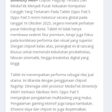
Dimensity 9400+
Chipset Flagship Terbaru Dari
MediaTek Menjadi Pusat Kekuatan Komputasi
Canggih Yang Tertanam Pada Tablet Oppo Pad 5.
Oppo Pad 5 resmi meluncur secara global pada
tanggal 16 Oktober 2025, segera menarik perhatian
pasar teknologi dunia. Tablet ini tidak hanya
membawa sederet fitur premium, tetapi juga fokus
pada kombinasi performa dan visual yang superior.
Dengan
chipset
kelas atas, perangkat ini di rancang
khusus untuk memenuhi kebutuhan produktivitas,
hiburan sinematik, hingga kreativitas digital yang
tinggi.
Tablet ini menempatkan performa sebagai nilai jual
utama. Ini ditandai dengan penggunaan
chipset
flagship
. Ditenagai oleh prosesor MediaTek
Dimensity
9400+
berbasis fabrikasi 3nm. Oppo Pad 5
menjanjikan pengalaman
multitasking
yang mulus.
Pengalaman
gaming
intensif juga tanpa hambatan.
Efisiensi daya dari
chipset
ini juga dioptimalkan.