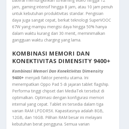
baterai memungkinkan
streaming
video hingga 12
jam,
gaming
intensif hingga 8 jam, atau 10 jam penuh
untuk kebutuhan produktivitas standar. Pengisian
daya juga sangat cepat, berkat teknologi
SuperVOOC
67W yang mampu mengisi daya hingga 50% hanya
dalam waktu kurang dari 30 menit, meminimalkan
gangguan waktu
charging
yang lama.
KOMBINASI MEMORI DAN
KONEKTIVITAS DIMENSITY 9400+
Kombinasi Memori Dan Konektivitas
Dimensity
9400+
menjadi faktor penentu utama. Ini
menempatkan Oppo Pad 5 di jajaran tablet
flagship
.
Performa tinggi
chipset
dari MediaTek tersebut di
optimalkan. Optimasi dengan konfigurasi memori
internal yang cepat. Tablet ini tersedia dalam tiga
varian RAM LPDDR5X. Kapasitasnya adalah 8GB,
12GB, dan 16GB. Pilihan RAM besar ini melayani
kebutuhan berat pengguna. Semua varian