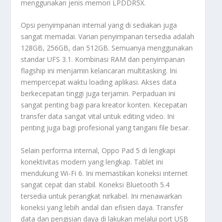
menggunakan jenis memori LPDDR5X.
Opsi penyimpanan internal yang di sediakan juga
sangat memadai. Varian penyimpanan tersedia adalah
128GB, 256GB, dan 512GB. Semuanya menggunakan
standar UFS 3.1. Kombinasi RAM dan penyimpanan
flagship
ini menjamin kelancaran
multitasking
. Ini
mempercepat waktu
loading
aplikasi. Akses data
berkecepatan tinggi juga terjamin. Perpaduan ini
sangat penting bagi para kreator konten. Kecepatan
transfer data sangat vital untuk
editing
video. Ini
penting juga bagi profesional yang tangani
file
besar.
Selain performa internal, Oppo Pad 5 di lengkapi
konektivitas modern yang lengkap. Tablet ini
mendukung
Wi-Fi 6
. Ini memastikan koneksi internet
sangat cepat dan stabil. Koneksi
Bluetooth 5.4
tersedia untuk perangkat nirkabel. Ini menawarkan
koneksi yang lebih andal dan efisien daya. Transfer
data dan pengisian daya di lakukan melalui
port USB