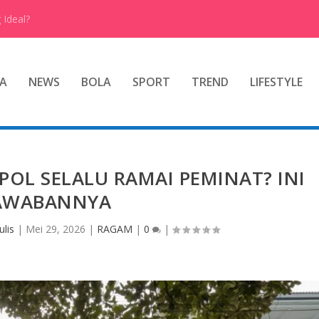
 Ideal?
A
NEWS
BOLA
SPORT
TREND
LIFESTYLE
IPOL SELALU RAMAI PEMINAT? INI
AWABANNYA
lis
|
Mei 29, 2026
|
RAGAM
|
0
|