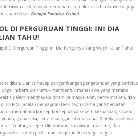
ahasiswa di latih untuk memahami kompleksitas birokrasi dan juga
intahan terkait
Kenapa Fakultas Fisipol
.
OL DI PERGURUAN TINGGI: INI DIA
LIAN TAHU!
ipol Di Perguruan Tinggi: Ini Dia Fungsinya Yang Wajib Kalian Tahu!
.
m pendidikan. Dan terhadap pengembangan pengetahuan yang berfoku
a. Fungsi ini bertujuan untuk membentuk mahasiswa yang memiliki
praktis dalam menghadapi dinamika masyarakat, pemerintahan, dan
an di FISIPOL adalah pengajaran teori-teori utama yang berkaitan
ak untuk memahami konsep-konsep dasar seperti kekuasaan, struktur
unan, globalisasi, serta hubungan internasional. Mereka nantinya
porer. Tentunya seperti liberalisme, marxisme, realisme, dan
nalisis sistem politik dan kebijakan di berbagai negara.