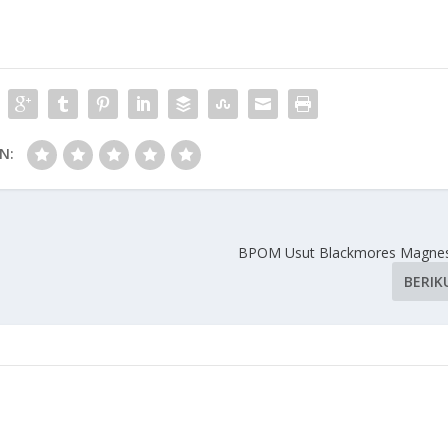
N:
a
BPOM Usut Blackmores Magnesi
BERIK