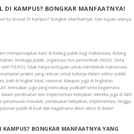
AL DI KAMPUS? BONGKAR MANFAATNYA!
ol Itu Krusial Di Kampus? Bongkar Manfaatnya!
. Dan tujuan adanya
dalam mempersiapkan karir di bidang publik bagi mahasiswa. Bidang
intahan, lembaga publik, organisasi non-pemerintah (NGO). Serta
an oleh FISIPOL tidak hanya bertujuan untuk membekali mahasiswa
erampilan praktis yang relevan untuk bekerja dalam sektor publik.
, baik di tingkat lokal, nasional. Maupun juga di tingkatan
sekutif. Kemudian juga yang mencakup yudikatif serta bagaimana
 dalam pembuatan dan implementasi kebijakan. Mereka juga di latih
dari perumusan masalah, pembuatan kebijakan, implementasi, hingga
utusan publik di buat dan bagaimana aktor-aktor di dalam
 DI KAMPUS? BONGKAR MANFAATNYA YANG