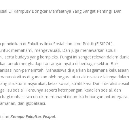
rusial Di Kampus? Bongkar Manfaatnya Yang Sangat Penting!
. Dan
pendidikan di Fakultas Ilmu Sosial dan Ilmu Politik (FISIPOL).
n untuk memahami, mengevaluasi. Dan juga menawarkan solusi
mi, serta budaya yang kompleks. Fungsi ini sangat relevan dalam duni
kan untuk menghadapi tantangan nyata di berbagai sektor. Baik
anisasi non-pemerintah. Mahasiswa di ajarkan bagaimana kekuasaan
mana otoritas di gunakan oleh negara atau aktor-aktor lainnya dala
struktur masyarakat, kelas sosial, stratifikasi. Dan interaksi sosia
isu sosial. Tentunya seperti ketimpangan, keadilan sosial, dan
dasan bagi mahasiswa untuk memahami dinamika hubungan antarnegara.
eamanan, dan globalisasi.
i dari
Kenapa Fakultas Fisipol
.