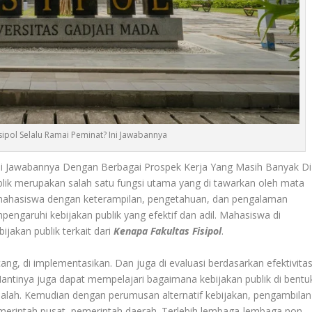
sipol Selalu Ramai Peminat? Ini Jawabannya
ni Jawabannya Dengan Berbagai Prospek Kerja Yang Masih Banyak Di
blik
merupakan salah satu fungsi utama yang di tawarkan oleh mata
li mahasiswa dengan keterampilan, pengetahuan, dan pengalaman
ngaruhi kebijakan publik yang efektif dan adil. Mahasiswa di
jakan publik terkait dari
Kenapa Fakultas Fisipol
.
g, di implementasikan. Dan juga di evaluasi berdasarkan efektivitas
antinya juga dapat mempelajari bagaimana kebijakan publik di bentu
masalah. Kemudian dengan perumusan alternatif kebijakan, pengambilan
emerintah pusat, pemerintah daerah. Terlebih lembaga-lembaga non-