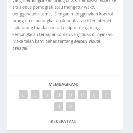
yang memungkinkan orang untuk memblokir akses ke
situs-situs pornografi atau mengatur waktu
penggunaan internet. Dengan menggunakan kontrol
orangtua di perangkat anak-anak atau filter internet.
Lalu orang tua dan individu dapat mengurangi
kemungkinan terpapar konten yang tidak di inginkan.
Maka telah kami bahas tentang
Materi Visual
Seksual
.
MEMBAGIKAN:
KECEPATAN: