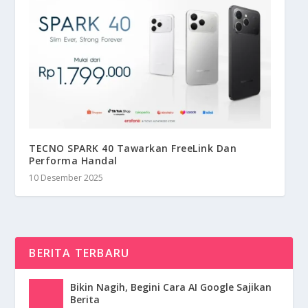
TECNO SPARK 40 Tawarkan FreeLink Dan
Performa Handal
10 Desember 2025
BERITA TERBARU
Bikin Nagih, Begini Cara AI Google Sajikan
Berita