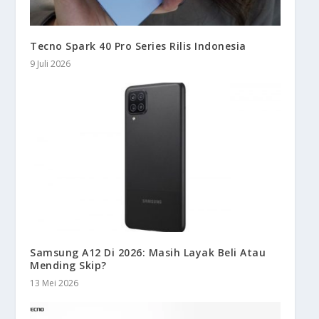
Tecno Spark 40 Pro Series Rilis Indonesia
9 Juli 2026
Samsung A12 Di 2026: Masih Layak Beli Atau
Mending Skip?
13 Mei 2026