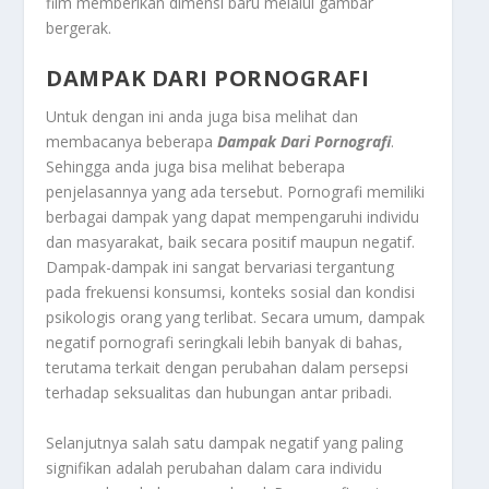
film memberikan dimensi baru melalui gambar
bergerak.
DAMPAK DARI PORNOGRAFI
Untuk dengan ini anda juga bisa melihat dan
membacanya beberapa
Dampak Dari Pornografi
.
Sehingga anda juga bisa melihat beberapa
penjelasannya yang ada tersebut. Pornografi memiliki
berbagai dampak yang dapat mempengaruhi individu
dan masyarakat, baik secara positif maupun negatif.
Dampak-dampak ini sangat bervariasi tergantung
pada frekuensi konsumsi, konteks sosial dan kondisi
psikologis orang yang terlibat. Secara umum, dampak
negatif pornografi seringkali lebih banyak di bahas,
terutama terkait dengan perubahan dalam persepsi
terhadap seksualitas dan hubungan antar pribadi.
Selanjutnya salah satu dampak negatif yang paling
signifikan adalah perubahan dalam cara individu