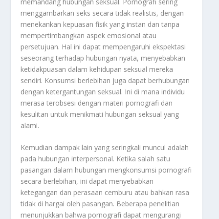
memandang hubungan seksual. Pornografi sering
menggambarkan seks secara tidak realistis, dengan
menekankan kepuasan fisik yang instan dan tanpa
mempertimbangkan aspek emosional atau
persetujuan. Hal ini dapat mempengaruhi ekspektasi
seseorang terhadap hubungan nyata, menyebabkan
ketidakpuasan dalam kehidupan seksual mereka
sendiri. Konsumsi berlebihan juga dapat berhubungan
dengan ketergantungan seksual. Ini di mana individu
merasa terobsesi dengan materi pornografi dan
kesulitan untuk menikmati hubungan seksual yang
alami.
Kemudian dampak lain yang seringkali muncul adalah
pada hubungan interpersonal. Ketika salah satu
pasangan dalam hubungan mengkonsumsi pornografi
secara berlebihan, ini dapat menyebabkan
ketegangan dan perasaan cemburu atau bahkan rasa
tidak di hargai oleh pasangan. Beberapa penelitian
menunjukkan bahwa pornografi dapat mengurangi