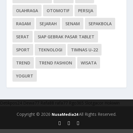
OLAHRAGA
OTOMOTIF
PERSIJA
RAGAM
SEJARAH
SENAM
SEPAKBOLA
SERAT
SIAP GEBRAK PASAR TABLET
SPORT
TEKNOLOGI
TIMNAS U-22
TREND
TREND FASHION
WISATA
YOGURT
Detikpos24
Dewa77
Rafa88
rafa77
Rgo365
Slotgacor
Hokiwin
Copyright © 2026
All Rights Reserved.
NusaMedia24