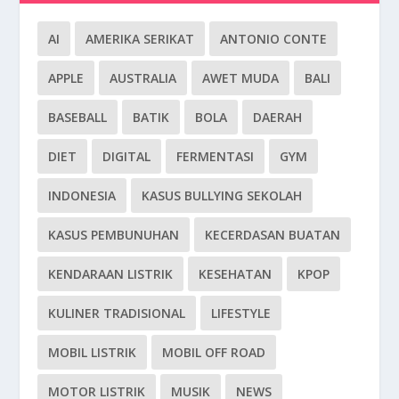
AI
AMERIKA SERIKAT
ANTONIO CONTE
APPLE
AUSTRALIA
AWET MUDA
BALI
BASEBALL
BATIK
BOLA
DAERAH
DIET
DIGITAL
FERMENTASI
GYM
INDONESIA
KASUS BULLYING SEKOLAH
KASUS PEMBUNUHAN
KECERDASAN BUATAN
KENDARAAN LISTRIK
KESEHATAN
KPOP
KULINER TRADISIONAL
LIFESTYLE
MOBIL LISTRIK
MOBIL OFF ROAD
MOTOR LISTRIK
MUSIK
NEWS