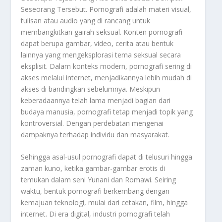
Seseorang Tersebut. Pornografi adalah materi visual,
tulisan atau audio yang di rancang untuk
membangkitkan gairah seksual. Konten pornografi
dapat berupa gambar, video, cerita atau bentuk
lainnya yang mengeksplorasi tema seksual secara
eksplisit. Dalam konteks modern, pornografi sering di
akses melalui internet, menjadikannya lebih mudah di
akses di bandingkan sebelumnya. Meskipun
keberadaannya telah lama menjadi bagian dari
budaya manusia, pornografi tetap menjadi topik yang
kontroversial. Dengan perdebatan mengenai
dampaknya terhadap individu dan masyarakat.
Sehingga asal-usul pornografi dapat di telusuri hingga
zaman kuno, ketika gambar-gambar erotis di
temukan dalam seni Yunani dan Romawi. Seiring
waktu, bentuk pornografi berkembang dengan
kemajuan teknologi, mulai dari cetakan, film, hingga
internet. Di era digital, industri pornografi telah