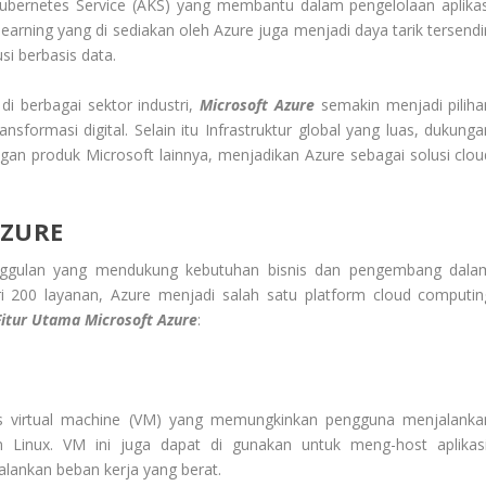
ubernetes Service (AKS) yang membantu dalam pengelolaan aplikas
rning yang di sediakan oleh Azure juga menjadi daya tarik tersendir
i berbasis data.
i berbagai sektor industri,
Microsoft Azure
semakin menjadi piliha
formasi digital. Selain itu Infrastruktur global yang luas, dukunga
ngan produk Microsoft lainnya, menjadikan Azure sebagai solusi clou
AZURE
unggulan yang mendukung kebutuhan bisnis dan pengembang dala
ari 200 layanan, Azure menjadi salah satu platform cloud computin
Fitur Utama Microsoft Azure
:
s virtual machine (VM) yang memungkinkan pengguna menjalanka
n Linux. VM ini juga dapat di gunakan untuk meng-host aplikasi
lankan beban kerja yang berat.