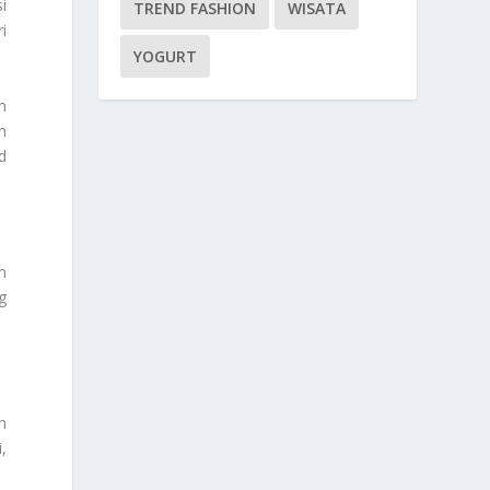
i
TREND FASHION
WISATA
i
YOGURT
n
n
d
m
g
n
,