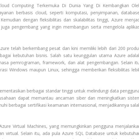
Cloud Computing Terkemuka Di Dunia Yang Di Kembangkan Ole
ayanan berbasis cloud, seperti komputasi, penyimpanan, database
. Kemudian dengan fleksibilitas dan skalabilitas tinggi, Azure menjad
an juga pengembang yang ingin membangun serta mengelola aplikas
zure telah berkembang pesat dan kini memiliki lebih dari 200 produ
bagai kebutuhan bisnis. Salah satu keunggulan utama Azure adala
sa pemrograman, framework, dan alat pengembangan. Selain itu
rasi Windows maupun Linux, sehingga memberikan fleksibilitas lebi
mentasikan berbagai standar tinggi untuk melindungi data pengguna
perusahaan dapat memantau ancaman siber dan meningkatkan siste
uhi berbagai sertifikasi keamanan internasional, menjadikannya sala
h Azure Virtual Machines, yang memungkinkan pengguna menjalanka
gan virtual. Selain itu, ada pula Azure SQL Database untuk kebutuha