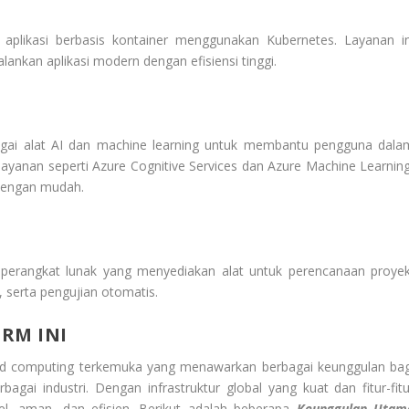
likasi berbasis kontainer menggunakan Kubernetes. Layanan in
ankan aplikasi modern dengan efisiensi tinggi.
agai alat AI dan machine learning untuk membantu pengguna dala
anan seperti Azure Cognitive Services dan Azure Machine Learning
dengan mudah.
erangkat lunak yang menyediakan alat untuk perencanaan proyek
 serta pengujian otomatis.
RM INI
oud computing terkemuka yang menawarkan berbagai keunggulan bag
gai industri. Dengan infrastruktur global yang kuat dan fitur-fitu
el, aman, dan efisien. Berikut adalah beberapa
Keunggulan Utam