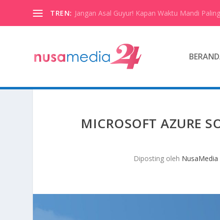
TREN:
Jangan Asal Guyur! Kapan Waktu Mandi Paling
BERAND
MICROSOFT AZURE S
Diposting oleh
NusaMedia