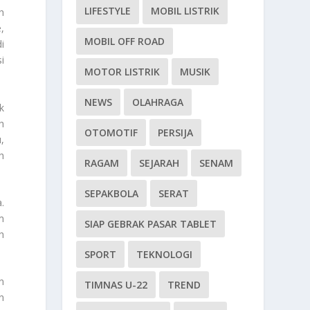
LIFESTYLE
MOBIL LISTRIK
h
,
MOBIL OFF ROAD
i
i
MOTOR LISTRIK
MUSIK
NEWS
OLAHRAGA
k
h
OTOMOTIF
PERSIJA
,
h
RAGAM
SEJARAH
SENAM
SEPAKBOLA
SERAT
.
m
SIAP GEBRAK PASAR TABLET
h
SPORT
TEKNOLOGI
n
TIMNAS U-22
TREND
n