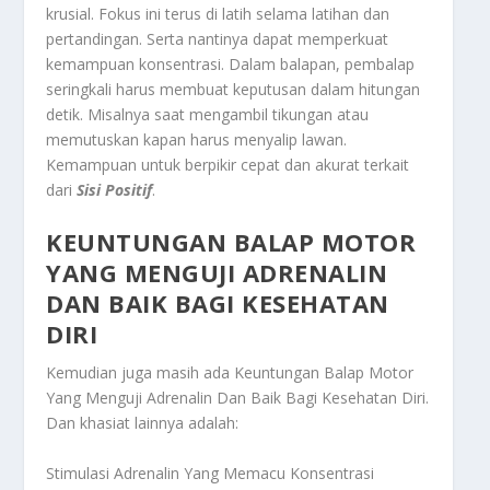
krusial. Fokus ini terus di latih selama latihan dan
pertandingan. Serta nantinya dapat memperkuat
kemampuan konsentrasi. Dalam balapan, pembalap
seringkali harus membuat keputusan dalam hitungan
detik. Misalnya saat mengambil tikungan atau
memutuskan kapan harus menyalip lawan.
Kemampuan untuk berpikir cepat dan akurat terkait
dari
Sisi Positif
.
KEUNTUNGAN BALAP MOTOR
YANG MENGUJI ADRENALIN
DAN BAIK BAGI KESEHATAN
DIRI
Kemudian juga masih ada
Keuntungan Balap Motor
Yang Menguji Adrenalin Dan Baik Bagi Kesehatan Diri
.
Dan khasiat lainnya adalah:
Stimulasi Adrenalin Yang Memacu Konsentrasi