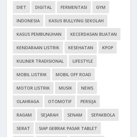
DIET
DIGITAL
FERMENTASI
GYM
INDONESIA
KASUS BULLYING SEKOLAH
KASUS PEMBUNUHAN
KECERDASAN BUATAN
KENDARAAN LISTRIK
KESEHATAN
KPOP
KULINER TRADISIONAL
LIFESTYLE
MOBIL LISTRIK
MOBIL OFF ROAD
MOTOR LISTRIK
MUSIK
NEWS
OLAHRAGA
OTOMOTIF
PERSIJA
RAGAM
SEJARAH
SENAM
SEPAKBOLA
SERAT
SIAP GEBRAK PASAR TABLET