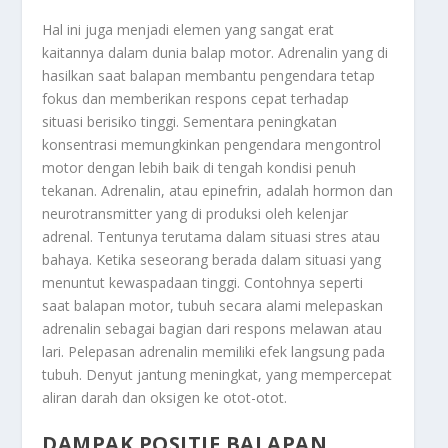
Hal ini juga menjadi elemen yang sangat erat
kaitannya dalam dunia balap motor. Adrenalin yang di
hasilkan saat balapan membantu pengendara tetap
fokus dan memberikan respons cepat terhadap
situasi berisiko tinggi. Sementara peningkatan
konsentrasi memungkinkan pengendara mengontrol
motor dengan lebih baik di tengah kondisi penuh
tekanan. Adrenalin, atau epinefrin, adalah hormon dan
neurotransmitter yang di produksi oleh kelenjar
adrenal. Tentunya terutama dalam situasi stres atau
bahaya. Ketika seseorang berada dalam situasi yang
menuntut kewaspadaan tinggi. Contohnya seperti
saat balapan motor, tubuh secara alami melepaskan
adrenalin sebagai bagian dari respons melawan atau
lari. Pelepasan adrenalin memiliki efek langsung pada
tubuh. Denyut jantung meningkat, yang mempercepat
aliran darah dan oksigen ke otot-otot.
DAMPAK POSITIF BALAPAN