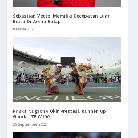
Sebastian Vettel Memiliki Kecepatan Luar
Biasa Di Arena Balap
8 Maret 2025
Priska Nugroho Ukir Prestasi, Runner-Up
Ganda ITF W100
29 September 2025