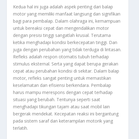
Kedua hal ini juga adalah aspek penting dari balap
motor yang memiliki manfaat langsung dan signifikan
bagi para pembalap. Dalam olahraga ini, kemampuan
untuk bereaksi cepat dan mengendalikan motor
dengan presisi tinggi sangatlah krusial. Terutama
ketika menghadapi kondisi berkecepatan tinggi. Dan
juga dengan perubahan yang tidak terduga di lintasan.
Refleks adalah respon otomatis tubuh terhadap
stimulus eksternal. Serta yang dapat berupa gerakan
cepat atau perubahan kondisi di sekitar. Dalam balap
motor, refleks sangat penting untuk memastikan
keselamatan dan efisiensi berkendara. Pembalap
harus mampu merespons dengan cepat terhadap
situasi yang berubah. Tentunya seperti saat
menghadapi tikungan tajam atau saat mobil lain
bergerak mendekat. Kecepatan reaksi ini bergantung
pada sistem saraf dan keterampilan motorik yang
terlatih.