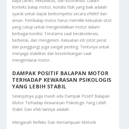
daya tahan, fleksibilitas, dan koordinasi. Dalam
konteks balap motor, kondisi fisik yang baik adalah
syarat untuk dapat berkompetisi secara efektif dan
aman. Pembalap motor harus memiliki kekuatan otot
yang cukup untuk mengendalikan motor dalam
berbagai kondisi. Terutama saat berakselerasi,
berbelok, dan mengerem. Kekuatan inti (otot perut
dan punggung) juga sangat penting. Tentunya untuk
menjaga stabilitas dan keseimbangan saat
mengendarai motor.
DAMPAK POSITIF BALAPAN MOTOR
TERHADAP KEWARASAN PSIKOLOGIS
YANG LEBIH STABIL
Selanjutnya juga masih ada
Dampak Positif Balapan
Motor Terhadap Kewarasan Psikologis Yang Lebih
Stabil
. Dan efek lainnya adalah:
Mengasah Refleks Dan Kemampuan Motorik