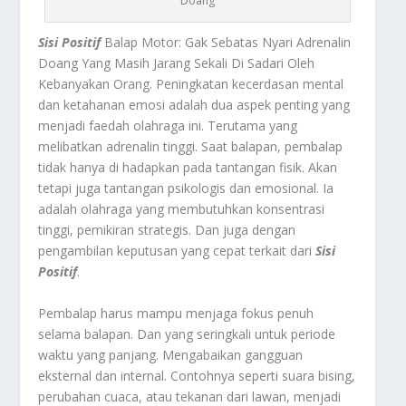
Doang
Sisi Positif
Balap Motor: Gak Sebatas Nyari Adrenalin
Doang Yang Masih Jarang Sekali Di Sadari Oleh
Kebanyakan Orang.
Peningkatan kecerdasan mental
dan ketahanan emosi
adalah dua aspek penting yang
menjadi faedah olahraga ini. Terutama yang
melibatkan adrenalin tinggi. Saat balapan, pembalap
tidak hanya di hadapkan pada tantangan fisik. Akan
tetapi juga tantangan psikologis dan emosional. Ia
adalah olahraga yang membutuhkan konsentrasi
tinggi, pemikiran strategis. Dan juga dengan
pengambilan keputusan yang cepat terkait dari
Sisi
Positif
.
Pembalap harus mampu menjaga fokus penuh
selama balapan. Dan yang seringkali untuk periode
waktu yang panjang. Mengabaikan gangguan
eksternal dan internal. Contohnya seperti suara bising,
perubahan cuaca, atau tekanan dari lawan, menjadi