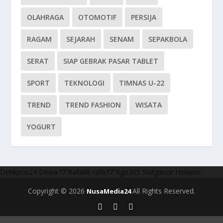
OLAHRAGA
OTOMOTIF
PERSIJA
RAGAM
SEJARAH
SENAM
SEPAKBOLA
SERAT
SIAP GEBRAK PASAR TABLET
SPORT
TEKNOLOGI
TIMNAS U-22
TREND
TREND FASHION
WISATA
YOGURT
Detikpos24
Dewa77
Rafa88
rafa77
Rgo365
Slotgacor
Hokiwin
Copyright © 2026
All Rights Reserved.
NusaMedia24